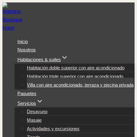
Saltar
al
contenido
Inicio
Nosotros
Habitaciones & suites
Habitación doble superior con aire acondicionado
Habitación triple superior con aire acondicionado
Villa con aire acondicionado, terraza y piscina privada
Paquetes
Servicios
Desayuno
Masaje
Actividades y excursiones