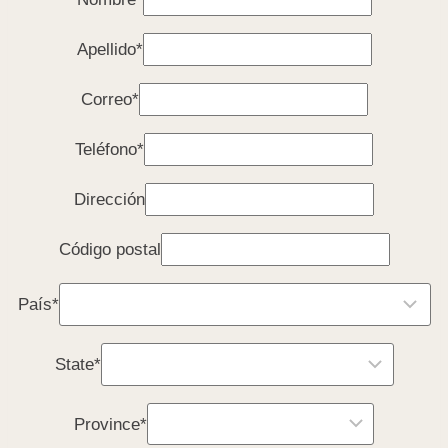
Apellido*
Correo*
Teléfono*
Dirección
Código postal
País*
State*
Province*