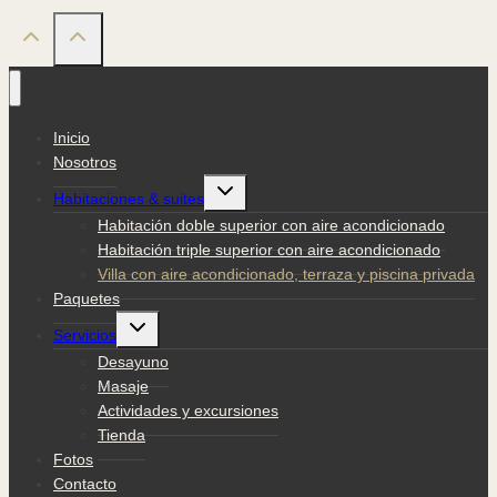
Inicio
Nosotros
Alternar
Habitaciones & suites
menú
hijo
Habitación doble superior con aire acondicionado
Habitación triple superior con aire acondicionado
Villa con aire acondicionado, terraza y piscina privada
Paquetes
Alternar
Servicios
menú
hijo
Desayuno
Masaje
Actividades y excursiones
Tienda
Fotos
Contacto